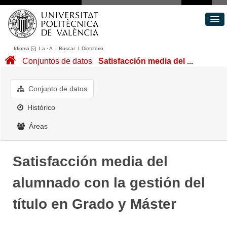
Idioma
I
a
·
A
I
Buscar
I
Directorio
Conjuntos de datos
Conjuntos de datos
Satisfacción media del ...
Áreas
Acerca de
Conjunto de datos
Portal de Transparencia
Histórico
Áreas
Satisfacción media del
alumnado con la gestión del
título en Grado y Máster