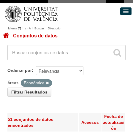
Idioma
I
a
·
A
I
Buscar
I
Directorio
Conjuntos de datos
Conjuntos de datos
Áreas
Acerca de
Portal de Transparencia
Ordenar por
Áreas:
Económica
Filtrar Resultados
Fecha de
51 conjuntos de datos
Accesos
actualizaci
encontrados
ón