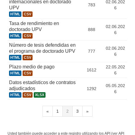
internacionales en doctorado
02.06.202
783
UPV
6
HTML
CSV
Tasa de rendimiento en
02.06.202
doctorado UPV
888
6
HTML
CSV
Número de tesis defendidas en
02.06.202
el programa de doctorado UPV
777
6
HTML
CSV
Plazo medio de pago
22.05.202
1612
6
HTML
CSV
Datos estadísticos de contratos
05.05.202
adjudicados
1292
6
HTML
CSV
XLSX
«
1
2
3
»
Usted también puede acceder a este registro utilizando los
API
(ver
API