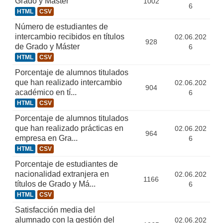
Grado y Máster
1002
6
HTML
CSV
Número de estudiantes de
intercambio recibidos en títulos
02.06.202
928
de Grado y Máster
6
HTML
CSV
Porcentaje de alumnos titulados
que han realizado intercambio
02.06.202
904
académico en tí...
6
HTML
CSV
Porcentaje de alumnos titulados
que han realizado prácticas en
02.06.202
964
empresa en Gra...
6
HTML
CSV
Porcentaje de estudiantes de
nacionalidad extranjera en
02.06.202
1166
títulos de Grado y Má...
6
HTML
CSV
Satisfacción media del
alumnado con la gestión del
02.06.202