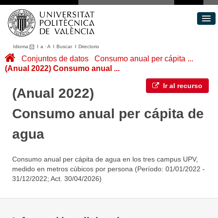
Idioma
I
a
·
A
I
Buscar
I
Directorio
Conjuntos de datos
Conjuntos de datos
Consumo anual per cápita ...
(Anual 2022) Consumo anual ...
Áreas
Acerca de
Ir al recurso
(Anual 2022)
Portal de Transparencia
Consumo anual per cápita de
agua
Consumo anual per cápita de agua en los tres campus UPV,
medido en metros cúbicos por persona (Período: 01/01/2022 -
31/12/2022; Act. 30/04/2026)