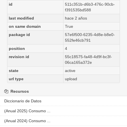
id
511c351b-d6b3-476c-90cb-
f391535bd588
last modified
hace 2 años
on same domain
True
package id
57e6f500-6235-4d8e-b8e0-
552fe46cb791
position
4
revision id
55c18575-fa48-4d9f-bc3f-
06ca165a372e
state
active
url type
upload
Recursos
Diccionario de Datos
(Anual 2025) Consumo ...
(Anual 2024) Consumo ...