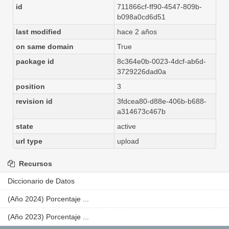
id
711866cf-ff90-4547-809b-
b098a0cd6d51
last modified
hace 2 años
on same domain
True
package id
8c364e0b-0023-4dcf-ab6d-
3729226dad0a
position
3
revision id
3fdcea80-d88e-406b-b688-
a314673c467b
state
active
url type
upload
Recursos
Diccionario de Datos
(Año 2024) Porcentaje ...
(Año 2023) Porcentaje ...