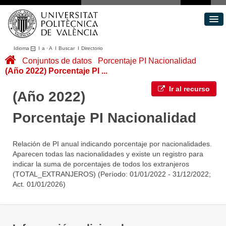
Idioma
I
a
·
A
I
Buscar
I
Directorio
Conjuntos de datos
Conjuntos de datos
Porcentaje PI Nacionalidad
(Año 2022) Porcentaje PI ...
Áreas
Acerca de
Ir al recurso
(Año 2022)
Portal de Transparencia
Porcentaje PI Nacionalidad
Relación de PI anual indicando porcentaje por nacionalidades.
Aparecen todas las nacionalidades y existe un registro para
indicar la suma de porcentajes de todos los extranjeros
(TOTAL_EXTRANJEROS) (Período: 01/01/2022 - 31/12/2022;
Act. 01/01/2026)