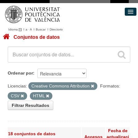
Idioma
I
a
·
A
I
Buscar
I
Directorio
Conjuntos de datos
Conjuntos de datos
Áreas
Acerca de
Portal de Transparencia
Ordenar por
Licencias:
Creative Commons Attribution
Formatos:
CSV
HTML
Filtrar Resultados
Fecha de
18 conjuntos de datos
Accesos
actualizaci