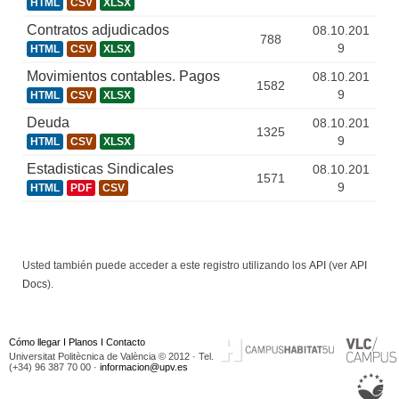
HTML
CSV
XLSX
Contratos adjudicados
08.10.201
788
9
HTML
CSV
XLSX
Movimientos contables. Pagos
08.10.201
1582
9
HTML
CSV
XLSX
Deuda
08.10.201
1325
9
HTML
CSV
XLSX
Estadisticas Sindicales
08.10.201
1571
9
HTML
PDF
CSV
Usted también puede acceder a este registro utilizando los
API
(ver
API
Docs
).
Cómo llegar
I
Planos
I
Contacto
Universitat Politècnica de València © 2012 · Tel.
(+34) 96 387 70 00 ·
informacion@upv.es