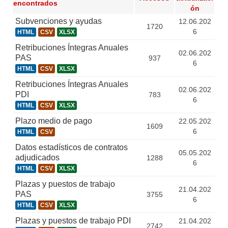
encontrados
ón
Subvenciones y ayudas
12.06.202
1720
6
HTML
CSV
XLSX
Retribuciones Íntegras Anuales
02.06.202
PAS
937
6
HTML
CSV
XLSX
Retribuciones Íntegras Anuales
02.06.202
PDI
783
6
HTML
CSV
XLSX
Plazo medio de pago
22.05.202
1609
6
HTML
CSV
Datos estadísticos de contratos
05.05.202
adjudicados
1288
6
HTML
CSV
XLSX
Plazas y puestos de trabajo
21.04.202
PAS
3755
6
HTML
CSV
XLSX
Plazas y puestos de trabajo PDI
21.04.202
2742