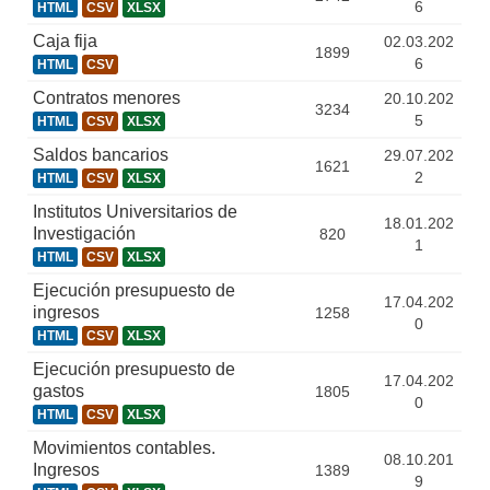
6
HTML
CSV
XLSX
Caja fija
02.03.202
1899
6
HTML
CSV
Contratos menores
20.10.202
3234
5
HTML
CSV
XLSX
Saldos bancarios
29.07.202
1621
2
HTML
CSV
XLSX
Institutos Universitarios de
18.01.202
Investigación
820
1
HTML
CSV
XLSX
Ejecución presupuesto de
17.04.202
ingresos
1258
0
HTML
CSV
XLSX
Ejecución presupuesto de
17.04.202
gastos
1805
0
HTML
CSV
XLSX
Movimientos contables.
08.10.201
Ingresos
1389
9