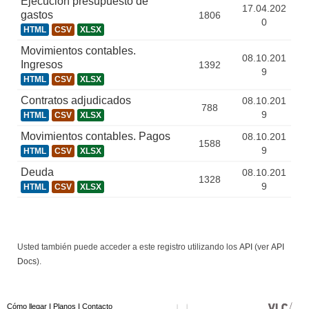
Ejecución presupuesto de
17.04.202
gastos
1806
0
HTML
CSV
XLSX
Movimientos contables.
08.10.201
Ingresos
1392
9
HTML
CSV
XLSX
Contratos adjudicados
08.10.201
788
9
HTML
CSV
XLSX
Movimientos contables. Pagos
08.10.201
1588
9
HTML
CSV
XLSX
Deuda
08.10.201
1328
9
HTML
CSV
XLSX
Usted también puede acceder a este registro utilizando los
API
(ver
API
Docs
).
Cómo llegar
I
Planos
I
Contacto