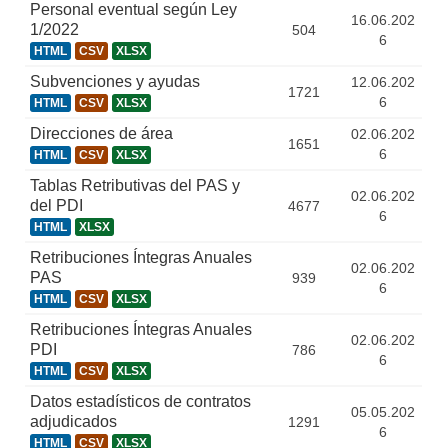
Personal eventual según Ley
16.06.202
1/2022
504
6
HTML
CSV
XLSX
Subvenciones y ayudas
12.06.202
1721
6
HTML
CSV
XLSX
Direcciones de área
02.06.202
1651
6
HTML
CSV
XLSX
Tablas Retributivas del PAS y
02.06.202
del PDI
4677
6
HTML
XLSX
Retribuciones Íntegras Anuales
02.06.202
PAS
939
6
HTML
CSV
XLSX
Retribuciones Íntegras Anuales
02.06.202
PDI
786
6
HTML
CSV
XLSX
Datos estadísticos de contratos
05.05.202
adjudicados
1291
6
HTML
CSV
XLSX