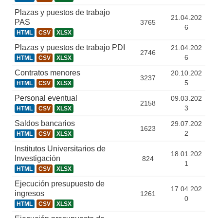
Plazas y puestos de trabajo
21.04.202
PAS
3765
6
HTML
CSV
XLSX
Plazas y puestos de trabajo PDI
21.04.202
2746
6
HTML
CSV
XLSX
Contratos menores
20.10.202
3237
5
HTML
CSV
XLSX
Personal eventual
09.03.202
2158
3
HTML
CSV
XLSX
Saldos bancarios
29.07.202
1623
2
HTML
CSV
XLSX
Institutos Universitarios de
18.01.202
Investigación
824
1
HTML
CSV
XLSX
Ejecución presupuesto de
17.04.202
ingresos
1261
0
HTML
CSV
XLSX