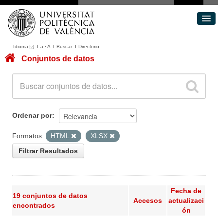
Idioma
I
a
·
A
I
Buscar
I
Directorio
Conjuntos de datos
Conjuntos de datos
Áreas
Acerca de
Portal de Transparencia
Ordenar por
Formatos:
HTML
XLSX
Filtrar Resultados
Fecha de
19 conjuntos de datos
Accesos
actualizaci
encontrados
ón