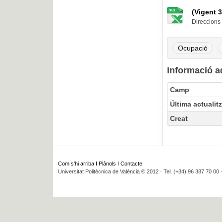
(Vigent 
Direccions 
Ocupació
Informació a
Camp
Última actualit
Creat
Com s'hi arriba
I
Plànols
I
Contacte
Universitat Politècnica de València © 2012 · Tel. (+34) 96 387 70 00 