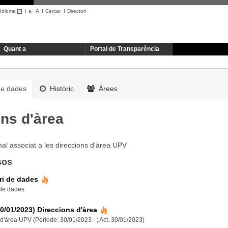
Idioma
I
a
·
A
I
Cercar
I
Directori
Quant a
Portal de Transparència
de dades
Històric
Àrees
ons d'àrea
al associat a les direccions d'àrea UPV
sos
ri de dades
 de dades
30/01/2023) Direccions d'àrea
d'àrea UPV (Període: 30/01/2023 - ; Act. 30/01/2023)