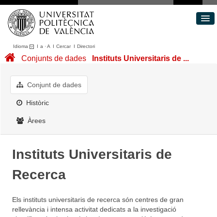
Idioma
I
a
·
A
I
Cercar
I
Directori
Conjunts de dades
Conjunts de dades
Instituts Universitaris de ...
Àrees
Quant a
Conjunt de dades
Portal de Transparència
Històric
Àrees
Instituts Universitaris de
Recerca
Els instituts universitaris de recerca són centres de gran
rellevància i intensa activitat dedicats a la investigació