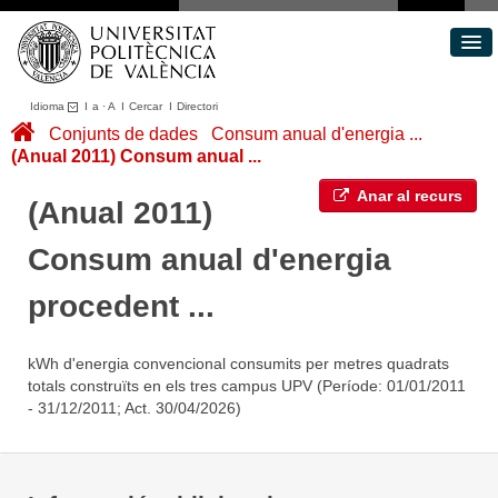
Idioma
I
a
·
A
I
Cercar
I
Directori
Conjunts de dades
Conjunts de dades
Consum anual d'energia ...
(Anual 2011) Consum anual ...
Àrees
Quant a
Anar al recurs
(Anual 2011)
Portal de Transparència
Consum anual d'energia
procedent ...
kWh d'energia convencional consumits per metres quadrats
totals construïts en els tres campus UPV (Període: 01/01/2011
- 31/12/2011; Act. 30/04/2026)