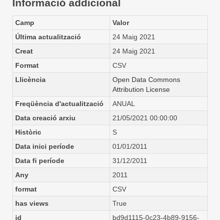
Informació addicional
Camp
Valor
Última actualització
24 Maig 2021
Creat
24 Maig 2021
Format
CSV
Llicència
Open Data Commons
Attribution License
Freqüència d'actualització
ANUAL
Data creació arxiu
21/05/2021 00:00:00
Històric
S
Data inici període
01/01/2011
Data fi període
31/12/2011
Any
2011
format
CSV
has views
True
id
bd9d1115-0c23-4b89-9156-