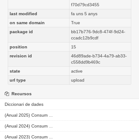
f70d79cd3455
last modified
fa uns 5 anys
on same domain
True
package id
bb17b776-9dc8-474f-9d24-
ccadc12b9cdf
position
15
revision id
46d89ade-b734-4a79-ab33-
c558dd9b469c
state
active
url type
upload
Recursos
Diccionari de dades
(Anual 2025) Consum ...
(Anual 2024) Consum ...
(Anual 2023) Consum ...