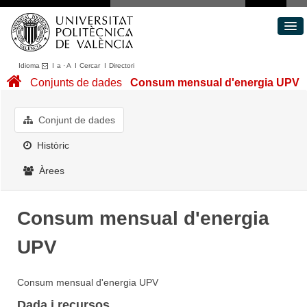
Idioma
I
a
·
A
I
Cercar
I
Directori
Conjunts de dades
Conjunts de dades
Consum mensual d'energia UPV
Àrees
Quant a
Conjunt de dades
Portal de Transparència
Històric
Àrees
Consum mensual d'energia
UPV
Consum mensual d'energia UPV
Dada i recursos