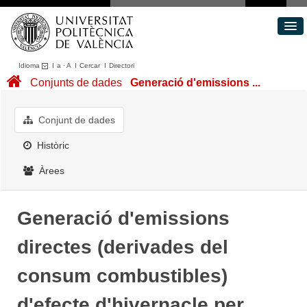
Idioma
I
a
·
A
I
Cercar
I
Directori
Conjunts de dades
Conjunts de dades
Generació d'emissions ...
Àrees
Quant a
Conjunt de dades
Portal de Transparència
Històric
Àrees
Generació d'emissions
directes (derivades del
consum combustibles)
d'efecte d'hivernacle per