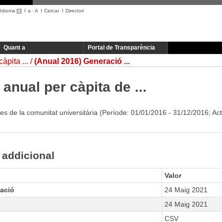
Idioma
I
a
·
A
I
Cercar
I
Directori
Quant a
Portal de Transparència
àpita ...
(Anual 2016) Generació ...
anual per càpita de ...
s de la comunitat universitària (Període: 01/01/2016 - 31/12/2016; Ac
 addicional
Valor
zació
24 Maig 2021
24 Maig 2021
CSV