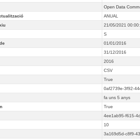
Open Data Common
tualització
ANUAL
xiu
21/05/2021 00:00
S
ode
01/01/2016
31/12/2016
2016
CSV
True
0af2739e-3f92-44
fa uns 5 anys
n
True
4ee1ab95-f615-4
10
3a169d5d-c8f9-4