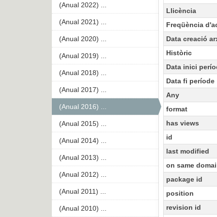
(Anual 2022) ...
Llicència
(Anual 2021) ...
Freqüència d'ac
(Anual 2020) ...
Data creació ar
Històric
(Anual 2019) ...
Data inici perí
(Anual 2018) ...
Data fi període
(Anual 2017) ...
Any
(Anual 2016) ...
format
has views
(Anual 2015) ...
id
(Anual 2014) ...
last modified
(Anual 2013) ...
on same domai
(Anual 2012) ...
package id
(Anual 2011) ...
position
revision id
(Anual 2010) ...