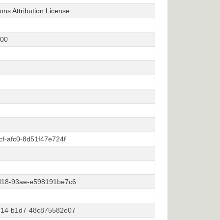
s Attribution License
:00
cf-afc0-8d51f47e724f
d18-93ae-e598191be7c6
314-b1d7-48c875582e07