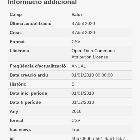
Informació addicional
Camp
Valor
Última actualització
8 Abril 2020
Creat
8 Abril 2020
Format
CSV
Llicència
Open Data Commons
Attribution License
Freqüència d'actualització
ANUAL
Data creació arxiu
01/01/2019 00:00:00
Històric
S
Data inici període
01/01/2018
Data fi període
31/12/2018
Any
2018
format
CSV
has views
True
id
40b736db-d561-4ab1-8da1-