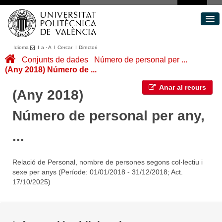
Idioma
I
a
·
A
I
Cercar
I
Directori
Conjunts de dades
Conjunts de dades
Número de personal per ...
(Any 2018) Número de ...
Àrees
Quant a
Anar al recurs
(Any 2018)
Portal de Transparència
Número de personal per any,
...
Relació de Personal, nombre de persones segons col·lectiu i
sexe per anys (Període: 01/01/2018 - 31/12/2018; Act.
17/10/2025)