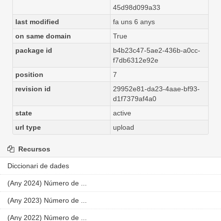
45d98d099a33
last modified
fa uns 6 anys
on same domain
True
package id
b4b23c47-5ae2-436b-a0cc-
f7db6312e92e
position
7
revision id
29952e81-da23-4aae-bf93-
d1f7379af4a0
state
active
url type
upload
Recursos
Diccionari de dades
(Any 2024) Número de ...
(Any 2023) Número de ...
(Any 2022) Número de ...