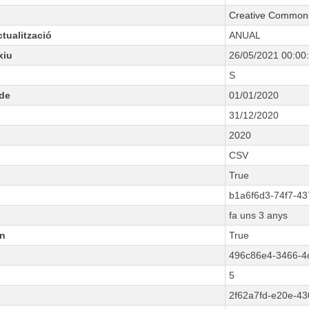
Creative Commons 
tualització
ANUAL
xiu
26/05/2021 00:00
S
ode
01/01/2020
31/12/2020
2020
CSV
True
b1a6f6d3-74f7-4
fa uns 3 anys
n
True
496c86e4-3466-4
5
2f62a7fd-e20e-43