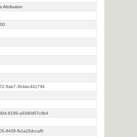
Attribution
:00
372-9ab7-3fcbbc441794
d0d-8199-a9340d07c9b4
05-8439-fb1a25dccaf0