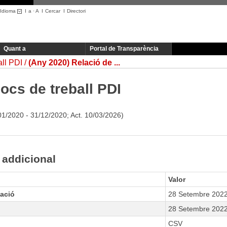
Idioma
I
a
·
A
I
Cercar
I
Directori
Quant a
Portal de Transparència
all PDI
(Any 2020) Relació de ...
locs de treball PDI
01/2020 - 31/12/2020; Act. 10/03/2026)
 addicional
Valor
zació
28 Setembre 202
28 Setembre 202
CSV