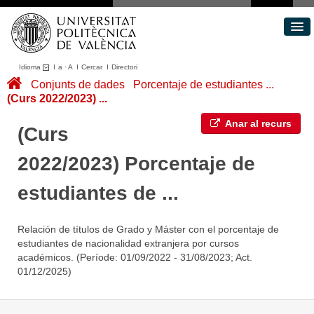
Idioma
I
a
·
A
I
Cercar
I
Directori
Conjunts de dades
Conjunts de dades
Porcentaje de estudiantes ...
(Curs 2022/2023) ...
Àrees
Quant a
Anar al recurs
(Curs
Portal de Transparència
2022/2023) Porcentaje de
estudiantes de ...
Relación de títulos de Grado y Máster con el porcentaje de
estudiantes de nacionalidad extranjera por cursos
académicos. (Període: 01/09/2022 - 31/08/2023; Act.
01/12/2025)