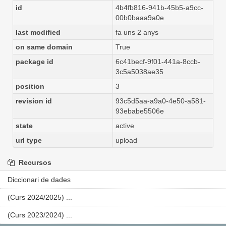
id
4b4fb816-941b-45b5-a9cc-
00b0baaa9a0e
last modified
fa uns 2 anys
on same domain
True
package id
6c41becf-9f01-441a-8ccb-
3c5a5038ae35
position
3
revision id
93c5d5aa-a9a0-4e50-a581-
93ebabe5506e
state
active
url type
upload
Recursos
Diccionari de dades
(Curs 2024/2025) ...
(Curs 2023/2024) ...