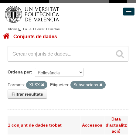
Idioma
I
a
·
A
I
Cercar
I
Directori
Conjunts de dades
Conjunts de dades
Àrees
Quant a
Portal de Transparència
Ordena per
Formats:
XLSX
Etiquetes:
Subvencions
Filtrar resultats
Data
1 conjunt de dades trobat
Accessos
d'actualitz
ació