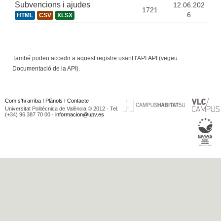
Subvencions i ajudes
12.06.202
1721
6
HTML
CSV
XLSX
També podeu accedir a aquest registre usant l'API
API
(vegeu
Documentació de la API
).
Com s'hi arriba
I
Plànols
I
Contacte
Universitat Politècnica de València © 2012 · Tel.
(+34) 96 387 70 00 ·
informacion@upv.es