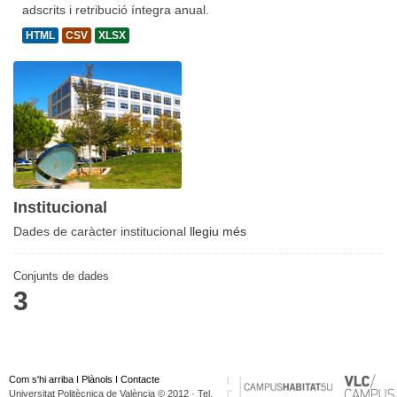
adscrits i retribució íntegra anual.
HTML
CSV
XLSX
Institucional
Dades de caràcter institucional
llegiu més
Conjunts de dades
3
Com s'hi arriba
I
Plànols
I
Contacte
Universitat Politècnica de València © 2012 · Tel.