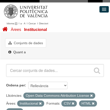
Idioma
I
a
·
A
I
Cercar
I
Directori
Conjunts de dades
Àrees
Institucional
Àrees
Quant a
Conjunts de dades
Portal de Transparència
Quant a
Ordena per
Llicències:
Open Data Commons Attribution License
Àrees:
Institucional
Formats:
CSV
HTML