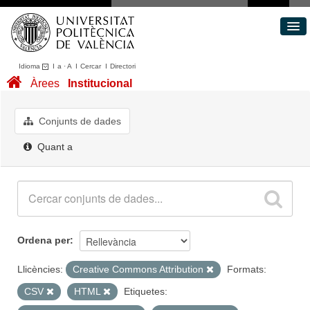
Idioma
I
a
·
A
I
Cercar
I
Directori
Conjunts de dades
Àrees
Institucional
Àrees
Quant a
Conjunts de dades
Portal de Transparència
Quant a
Ordena per
Llicències:
Creative Commons Attribution
Formats:
CSV
HTML
Etiquetes: