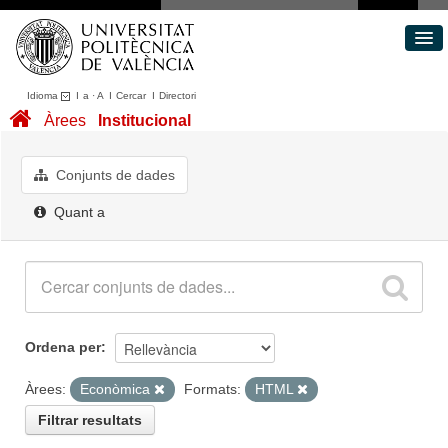
Idioma
I
a
·
A
I
Cercar
I
Directori
Conjunts de dades
Àrees
Institucional
Àrees
Quant a
Conjunts de dades
Portal de Transparència
Quant a
Ordena per
Àrees:
Econòmica
Formats:
HTML
Filtrar resultats