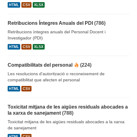
HTML
CSV
XLSX
Retribucions Íntegres Anuals del PDI
(786)
Retribucions íntegres anuals del Personal Docent i
Investigador (PDI)
HTML
CSV
XLSX
Compatibilitats del personal
(224)
Les resolucions d'autorització o reconeixement de
compatibilitat que afecten el personal
HTML
CSV
Toxicitat mitjana de les aigües residuals abocades a
la xarxa de sanejament
(788)
Toxicitat mitjana de les aigües residuals abocades a la xarxa
de sanejament
HTML
CSV