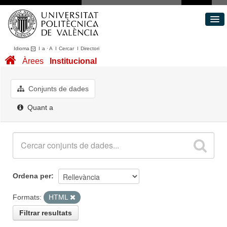
Idioma
I
a
·
A
I
Cercar
I
Directori
Conjunts de dades
Àrees
Institucional
Àrees
Quant a
Conjunts de dades
Portal de Transparència
Quant a
Ordena per
Formats:
HTML
Filtrar resultats