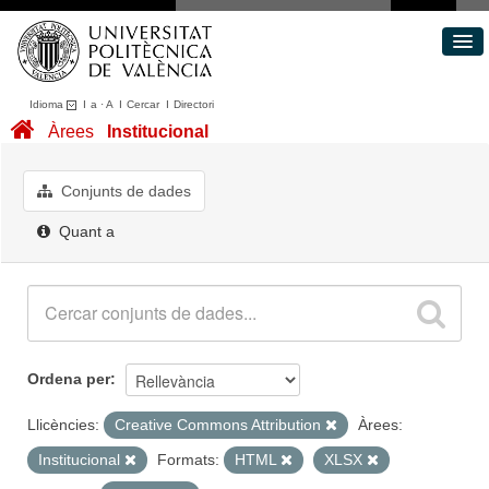
Idioma
I
a
·
A
I
Cercar
I
Directori
Conjunts de dades
Àrees
Institucional
Àrees
Quant a
Conjunts de dades
Portal de Transparència
Quant a
Ordena per
Llicències:
Creative Commons Attribution
Àrees:
Institucional
Formats:
HTML
XLSX