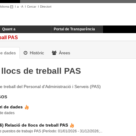
Idioma
I
a
·
A
I
Cercar
I
Directori
Quant a
Portal de Transparència
eball PAS
de dades
Històric
Àrees
 llocs de treball PAS
e treball del Personal d'Administració i Serveis (PAS)
sos
ri de dades
 de dades
6) Relació de llocs de treball PAS
 puestos de trabajo PAS (Período: 01/01/2026 - 31/12/2026;...