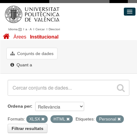
Idioma
I
a
·
A
I
Cercar
I
Directori
Conjunts de dades
Àrees
Institucional
Àrees
Quant a
Conjunts de dades
Portal de Transparència
Quant a
Ordena per
Formats:
XLSX
HTML
Etiquetes:
Personal
Filtrar resultats