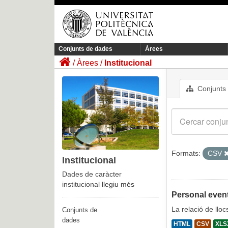
Conjunts de dades
Àrees
Àrees
Institucional
Conjunts
Formats:
CSV
Institucional
Dades de caràcter
institucional
llegiu més
Personal event
La relació de llo
Conjunts de
dades
HTML
CSV
XLS