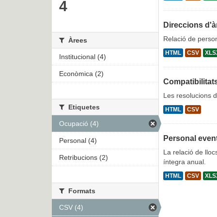
4
Direccions d'à
Relació de person
Àrees
HTML
CSV
XLS
Institucional (4)
Econòmica (2)
Compatibilitat
Les resolucions d
Etiquetes
HTML
CSV
Ocupació (4)
Personal even
Personal (4)
La relació de lloc
Retribucions (2)
íntegra anual.
HTML
CSV
XLS
Formats
CSV (4)