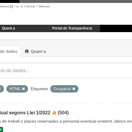
Idioma
I
a
·
A
I
Cercar
I
Directori
Quant a
Portal de Transparència
 de dades
Quant a
HTML
Etiquetes:
Ocupació
ual segons Llei 1/2022
(504)
cs de treball o places reservades a personal eventual existent, labors 
X