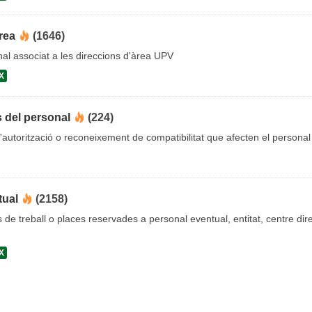
rea
(1646)
al associat a les direccions d'àrea UPV
X
s del personal
(224)
'autorització o reconeixement de compatibilitat que afecten el personal
tual
(2158)
s de treball o places reservades a personal eventual, entitat, centre dire
X