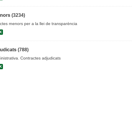
enors
(3234)
ctes menors per a la llei de transparència
X
judicats
(788)
nistrativa. Contractes adjudicats
X