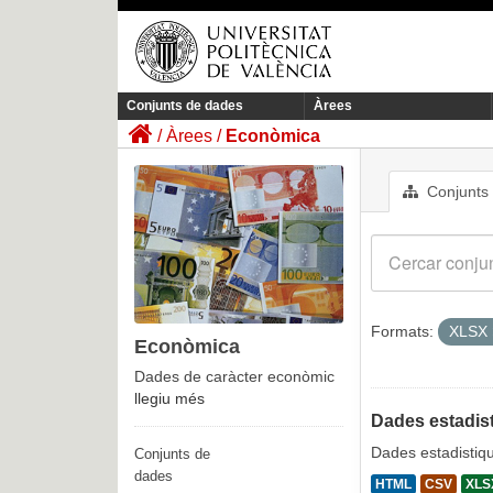
Conjunts de dades
Àrees
Àrees
Econòmica
Conjunts
Formats:
XLSX
Econòmica
Dades de caràcter econòmic
llegiu més
Dades estadist
Dades estadistiqu
Conjunts de
dades
HTML
CSV
XLS