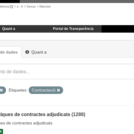
Idioma
I
a
·
A
I
Cercar
I
Directori
Quant a
Portal de Transparència
 de dades
Quant a
Etiquetes:
Contractació
iques de contractes adjudicats
(1288)
es de contractes adjudicats
X