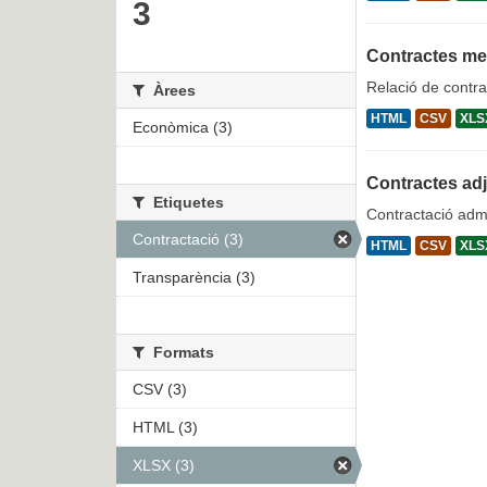
3
Contractes m
Relació de contra
Àrees
HTML
CSV
XLS
Econòmica (3)
Contractes ad
Etiquetes
Contractació admi
Contractació (3)
HTML
CSV
XLS
Transparència (3)
Formats
CSV (3)
HTML (3)
XLSX (3)