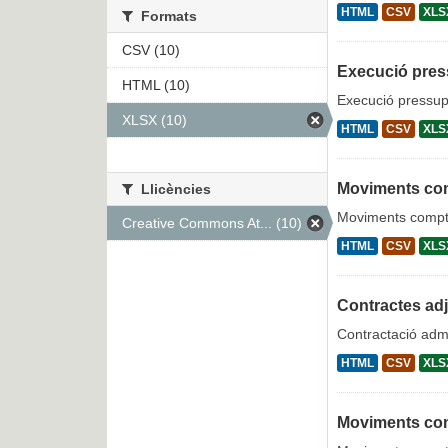
HTML
CSV
XLS
Formats
CSV (10)
Execució pres
HTML (10)
Execució pressup
XLSX (10)
HTML
CSV
XLS
Moviments com
Llicències
Moviments compt
Creative Commons At... (10)
HTML
CSV
XLS
Contractes ad
Contractació admi
HTML
CSV
XLS
Moviments co