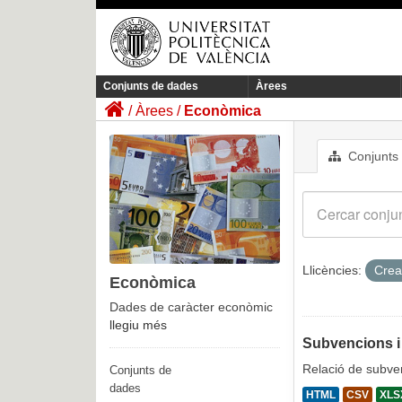
Conjunts de dades
Àrees
Àrees
Econòmica
Conjunts
Llicències:
Crea
Econòmica
Dades de caràcter econòmic
llegiu més
Subvencions i
Relació de subven
Conjunts de
dades
HTML
CSV
XLS