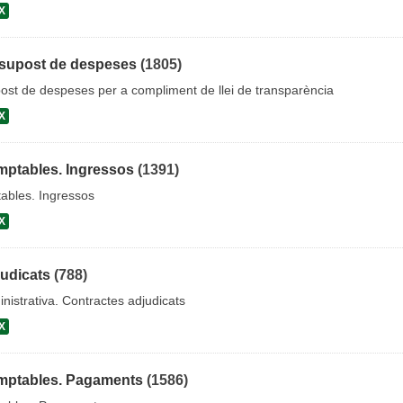
X
supost de despeses
(1805)
ost de despeses per a compliment de llei de transparència
X
ptables. Ingressos
(1391)
ables. Ingressos
X
judicats
(788)
nistrativa. Contractes adjudicats
X
mptables. Pagaments
(1586)