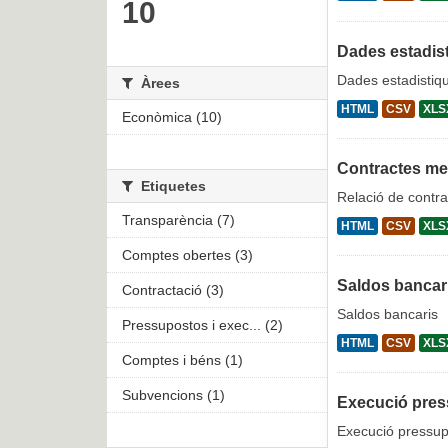
10
Dades estadist
Dades estadistiqu
Àrees
HTML
CSV
XLS
Econòmica (10)
Contractes m
Etiquetes
Relació de contra
Transparència (7)
HTML
CSV
XLS
Comptes obertes (3)
Saldos bancar
Contractació (3)
Saldos bancaris
Pressupostos i exec... (2)
HTML
CSV
XLS
Comptes i béns (1)
Subvencions (1)
Execució pres
Execució pressupo