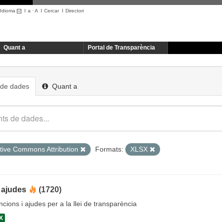
Idioma
I
a
·
A
I
Cercar
I
Directori
Quant a
Portal de Transparència
 de dades
Quant a
tive Commons Attribution
Formats:
XLSX
 ajudes
(1720)
cions i ajudes per a la llei de transparència
X