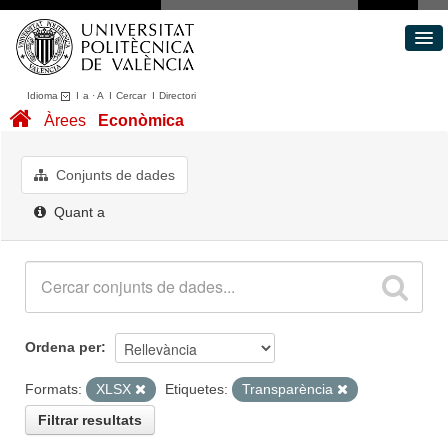
Idioma
I
a
·
A
I
Cercar
I
Directori
Conjunts de dades
Àrees
Econòmica
Àrees
Quant a
Conjunts de dades
Portal de Transparència
Quant a
Ordena per
Formats:
XLSX
Etiquetes:
Transparència
Filtrar resultats