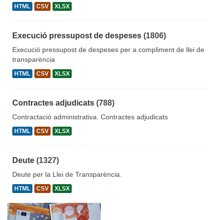
HTML
CSV
XLSX
Execució pressupost de despeses
(1806)
Execució pressupost de despeses per a compliment de llei de
transparència
HTML
CSV
XLSX
Contractes adjudicats
(788)
Contractació administrativa. Contractes adjudicats
HTML
CSV
XLSX
Deute
(1327)
Deute per la Llei de Transparència.
HTML
CSV
XLSX