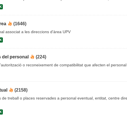
X
rea
(1646)
al associat a les direccions d'àrea UPV
X
s del personal
(224)
'autorització o reconeixement de compatibilitat que afecten el personal
tual
(2158)
s de treball o places reservades a personal eventual, entitat, centre dire
X