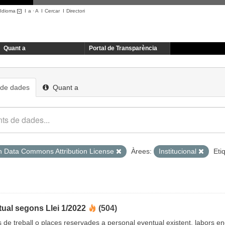
Idioma
I
a
·
A
I
Cercar
I
Directori
Quant a
Portal de Transparència
 de dades
Quant a
 Data Commons Attribution License
Àrees:
Institucional
Eti
ual segons Llei 1/2022
(504)
cs de treball o places reservades a personal eventual existent, labors 