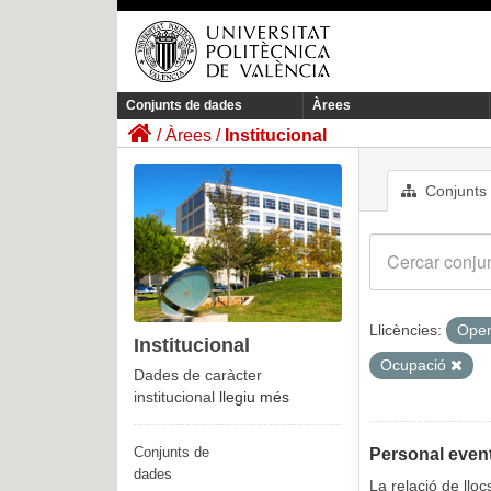
Conjunts de dades
Àrees
Àrees
Institucional
Conjunts
Llicències:
Open
Institucional
Ocupació
Dades de caràcter
institucional
llegiu més
Conjunts de
Personal event
dades
La relació de llo