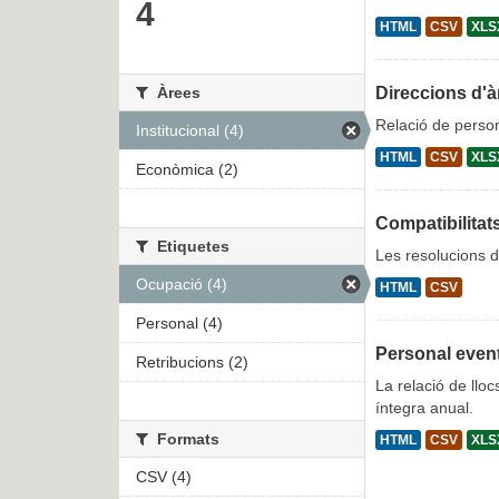
4
HTML
CSV
XLS
Àrees
Direccions d'à
Relació de person
Institucional (4)
HTML
CSV
XLS
Econòmica (2)
Compatibilitat
Etiquetes
Les resolucions d
Ocupació (4)
HTML
CSV
Personal (4)
Personal even
Retribucions (2)
La relació de lloc
íntegra anual.
Formats
HTML
CSV
XLS
CSV (4)