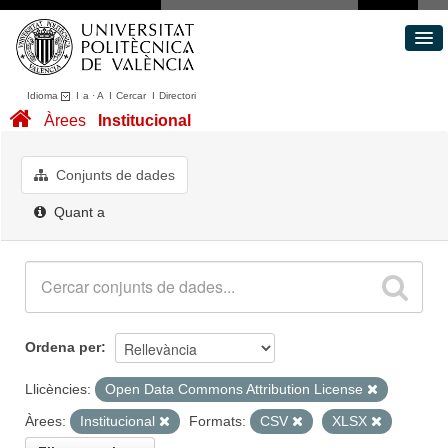
Idioma
I
a
·
A
I
Cercar
I
Directori
Conjunts de dades
Àrees
Institucional
Àrees
Quant a
Conjunts de dades
Portal de Transparència
Quant a
Ordena per
Llicències:
Open Data Commons Attribution License
Àrees:
Institucional
Formats:
CSV
XLSX