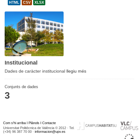
HTML
CSV
XLSX
Institucional
Dades de caràcter institucional
llegiu més
Conjunts de dades
3
Com s'hi arriba
I
Plànols
I
Contacte
Universitat Politècnica de València © 2012 · Tel.
(+34) 96 387 70 00 ·
informacion@upv.es