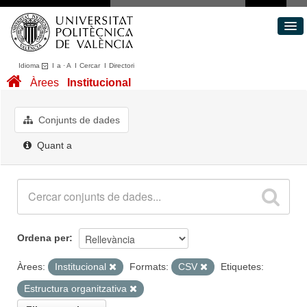
Idioma
I
a
·
A
I
Cercar
I
Directori
Conjunts de dades
Àrees
Institucional
Àrees
Quant a
Conjunts de dades
Portal de Transparència
Quant a
Ordena per
Àrees:
Institucional
Formats:
CSV
Etiquetes:
Estructura organitzativa