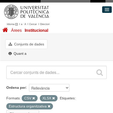
Idioma
I
a
·
A
I
Cercar
I
Directori
Conjunts de dades
Àrees
Institucional
Àrees
Quant a
Conjunts de dades
Portal de Transparència
Quant a
Ordena per
Formats:
CSV
XLSX
Etiquetes:
Estructura organitzativa