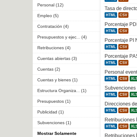
Personal (12)
Tasa de direct
HTML
CSV
Empleo (5)
Porcentaje PD
Contratación (4)
HTML
CSV
Presupuestos y ejec... (4)
Porcentaje PI 
HTML
CSV
Retribuciones (4)
Porcentaje PA
Cuentas abiertas (3)
HTML
CSV
Cuentas (2)
Personal even
HTML
CSV
XL
Cuentas y bienes (1)
Subvenciones 
Estructura Organiza... (1)
HTML
CSV
XL
Presupuestos (1)
Direcciones de
HTML
CSV
XL
Publicidad (1)
Retribuciones
Subvenciones (1)
HTML
CSV
XL
Mostrar Solamente
Retribuciones 