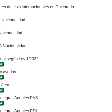
ores de tesis internacionales en Doctorado
I Nacionalidad
Nacionalidad
S Nacionalidad
tual según Ley 1/2022
SX
y ayudas
SX
 área
SX
 Íntegras Anuales PAS
SX
Íntegras Anuales PDI