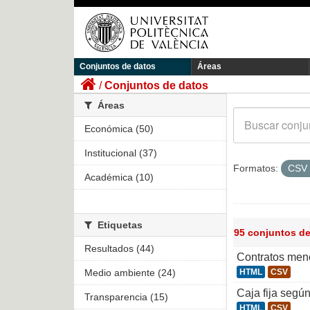
Conjuntos de datos
Áreas
Conjuntos de datos
Áreas
Económica (50)
Institucional (37)
Formatos:
CSV
Académica (10)
Etiquetas
95 conjuntos d
Resultados (44)
Contratos men
Medio ambiente (24)
HTML
CSV
Caja fija segú
Transparencia (15)
HTML
CSV