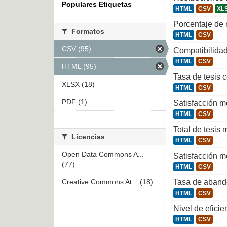
Populares Etiquetas
HTML
CSV
XL
Porcentaje de
Formatos
HTML
CSV
CSV (95)
Compatibilidad
HTML
CSV
HTML (95)
Tasa de tesis 
XLSX (18)
HTML
CSV
PDF (1)
Satisfacción m
HTML
CSV
Total de tesis
Licencias
HTML
CSV
Open Data Commons A...
Satisfacción me
(77)
HTML
CSV
Creative Commons At... (18)
Tasa de aband
HTML
CSV
Nivel de efici
HTML
CSV