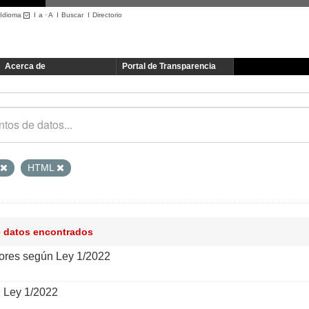
Idioma
I
a
·
A
I
Buscar
I
Directorio
Acerca de
Portal de Transparencia
HTML
e datos encontrados
ores según Ley 1/2022
n Ley 1/2022