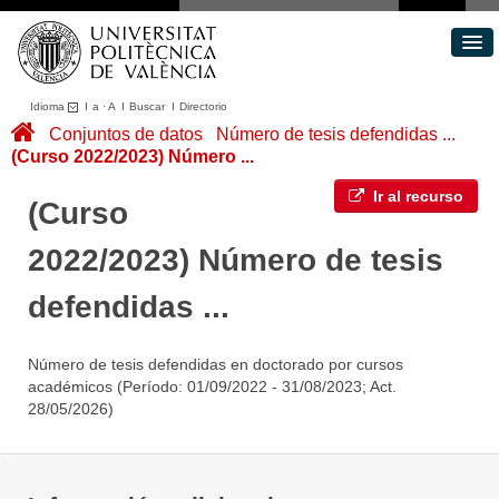
Idioma
I
a
·
A
I
Buscar
I
Directorio
Conjuntos de datos
Conjuntos de datos
Número de tesis defendidas ...
(Curso 2022/2023) Número ...
Áreas
Acerca de
Ir al recurso
(Curso
Portal de Transparencia
2022/2023) Número de tesis
defendidas ...
Número de tesis defendidas en doctorado por cursos
académicos (Período: 01/09/2022 - 31/08/2023; Act.
28/05/2026)