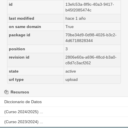
id
13efc53a-8f9c-40a3-9417-
b45f2085474c
last modified
hace 1 año
on same domain
True
package id
70be34d9-0d98-4026-b3c2-
4d6718828344
position
3
revision id
2806e60a-a696-48cd-b3a0-
c8d7c3acf262
state
active
url type
upload
Recursos
Diccionario de Datos
(Curso 2024/2025) ...
(Curso 2023/2024) ...