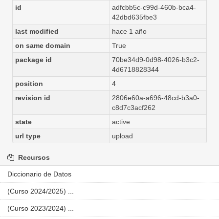
id
adfcbb5c-c99d-460b-bca4-
42dbd635fbe3
last modified
hace 1 año
on same domain
True
package id
70be34d9-0d98-4026-b3c2-
4d6718828344
position
4
revision id
2806e60a-a696-48cd-b3a0-
c8d7c3acf262
state
active
url type
upload
Recursos
Diccionario de Datos
(Curso 2024/2025) ...
(Curso 2023/2024) ...