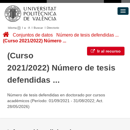
Idioma
I
a
·
A
I
Buscar
I
Directorio
Conjuntos de datos
Conjuntos de datos
Número de tesis defendidas ...
(Curso 2021/2022) Número ...
Áreas
Acerca de
Ir al recurso
(Curso
Portal de Transparencia
2021/2022) Número de tesis
defendidas ...
Número de tesis defendidas en doctorado por cursos
académicos (Período: 01/09/2021 - 31/08/2022; Act.
28/05/2026)