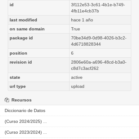
id
3f112e53-3c61-4b1e-b749-
4fb11e4cb37b
last modified
hace 1 año
on same domain
True
package id
70be34d9-0d98-4026-b3c2-
4d6718828344
position
6
revision id
2806e60a-a696-48cd-b3a0-
c8d7c3acf262
state
active
url type
upload
Recursos
Diccionario de Datos
(Curso 2024/2025) ...
(Curso 2023/2024) ...