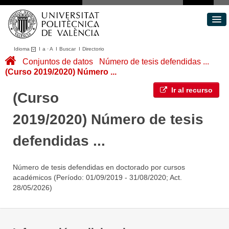
Idioma
I
a
·
A
I
Buscar
I
Directorio
Conjuntos de datos
Conjuntos de datos
Número de tesis defendidas ...
(Curso 2019/2020) Número ...
Áreas
Acerca de
Ir al recurso
(Curso
Portal de Transparencia
2019/2020) Número de tesis
defendidas ...
Número de tesis defendidas en doctorado por cursos
académicos (Período: 01/09/2019 - 31/08/2020; Act.
28/05/2026)