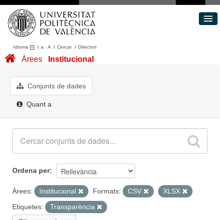
Idioma
I
a
·
A
I
Cercar
I
Directori
Conjunts de dades
Àrees
Institucional
Àrees
Quant a
Conjunts de dades
Portal de Transparència
Quant a
Ordena per
Àrees:
Institucional
Formats:
CSV
XLSX
Etiquetes:
Transparència