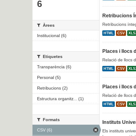
6
Retribucions Í
Retribucions ínte
Àrees
HTML
CSV
XLS
Institucional (6)
Places i llocs 
Etiquetes
Relació de llocs d
Transparència (6)
HTML
CSV
XLS
Personal (5)
Places i llocs 
Retribucions (2)
Relació de llocs 
Estructura organitz... (1)
HTML
CSV
XLS
Formats
Instituts Unive
CSV (6)
Els instituts unive