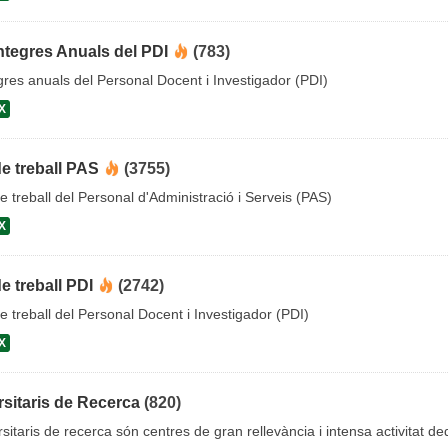
ntegres Anuals del PDI
(783)
gres anuals del Personal Docent i Investigador (PDI)
X
de treball PAS
(3755)
e treball del Personal d'Administració i Serveis (PAS)
X
de treball PDI
(2742)
de treball del Personal Docent i Investigador (PDI)
X
rsitaris de Recerca
(820)
rsitaris de recerca són centres de gran rellevància i intensa activitat dedi