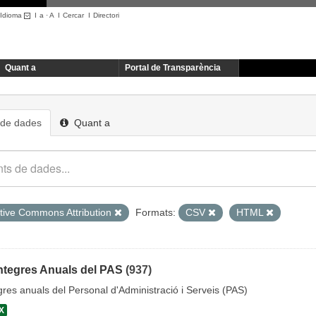
Idioma
I
a
·
A
I
Cercar
I
Directori
Quant a
Portal de Transparència
 de dades
Quant a
tive Commons Attribution
Formats:
CSV
HTML
ntegres Anuals del PAS
(937)
gres anuals del Personal d'Administració i Serveis (PAS)
X