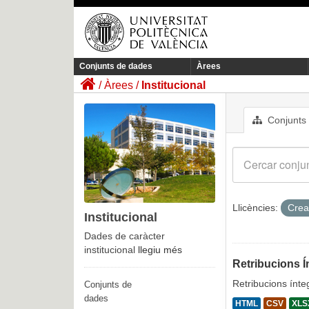
Conjunts de dades
Àrees
Àrees
Institucional
Conjunts
Llicències:
Crea
Institucional
Dades de caràcter
institucional
llegiu més
Retribucions Í
Retribucions ínte
Conjunts de
dades
HTML
CSV
XLS