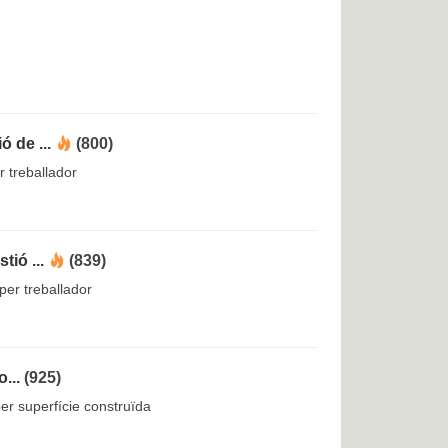
 de ...
(800)
 treballador
ió ...
(839)
per treballador
...
(925)
per superfície construïda