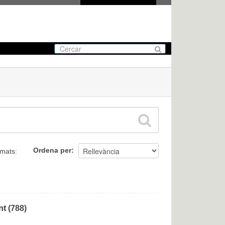
Ordena per
mats:
nt
(788)