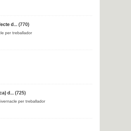
cte d...
(770)
le per treballador
a) d...
(725)
ivernacle per treballador