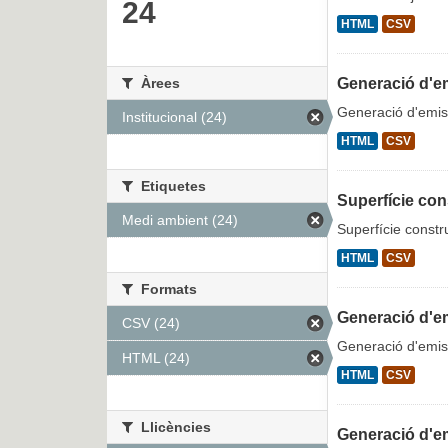
24
HTML
CSV
Àrees
Generació d'em
Generació d'emiss
Institucional (24)
HTML
CSV
Etiquetes
Superfície con
Medi ambient (24)
Superfície constr
HTML
CSV
Formats
Generació d'em
CSV (24)
Generació d'emiss
HTML (24)
HTML
CSV
Llicències
Generació d'e