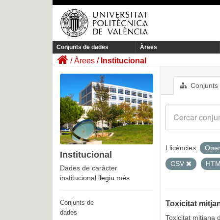
Conjunts de dades
Àrees
Àrees
Institucional
Conjunts
Llicències:
Open
Institucional
CSV
HT
Dades de caràcter
institucional
llegiu més
Conjunts de
Toxicitat mitj
dades
Toxicitat mitjana