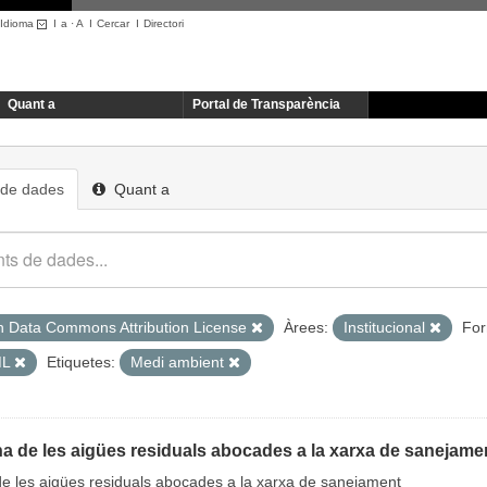
Idioma
I
a
·
A
I
Cercar
I
Directori
Quant a
Portal de Transparència
 de dades
Quant a
 Data Commons Attribution License
Àrees:
Institucional
For
ML
Etiquetes:
Medi ambient
ana de les aigües residuals abocades a la xarxa de sanejame
 de les aigües residuals abocades a la xarxa de sanejament