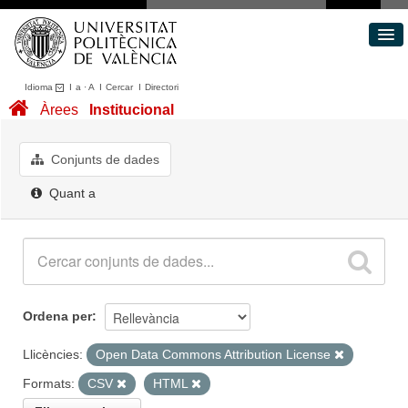
Idioma
I
a
·
A
I
Cercar
I
Directori
Conjunts de dades
Àrees
Institucional
Àrees
Quant a
Conjunts de dades
Portal de Transparència
Quant a
Ordena per
Llicències:
Open Data Commons Attribution License
Formats:
CSV
HTML