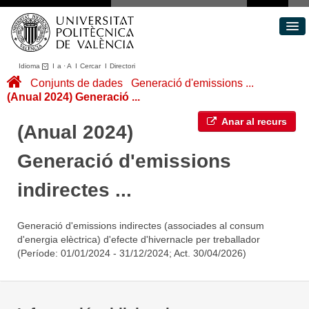
Idioma
I
a
·
A
I
Cercar
I
Directori
Conjunts de dades
Conjunts de dades
Generació d'emissions ...
(Anual 2024) Generació ...
Àrees
Quant a
Anar al recurs
(Anual 2024)
Portal de Transparència
Generació d'emissions
indirectes ...
Generació d'emissions indirectes (associades al consum
d'energia elèctrica) d'efecte d'hivernacle per treballador
(Període: 01/01/2024 - 31/12/2024; Act. 30/04/2026)