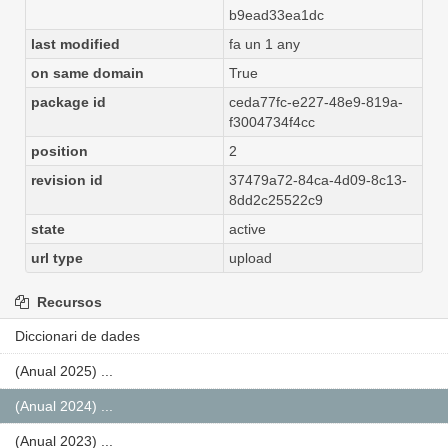
b9ead33ea1dc
last modified
fa un 1 any
on same domain
True
package id
ceda77fc-e227-48e9-819a-
f3004734f4cc
position
2
revision id
37479a72-84ca-4d09-8c13-
8dd2c25522c9
state
active
url type
upload
Recursos
Diccionari de dades
(Anual 2025) ...
(Anual 2024) ...
(Anual 2023) ...