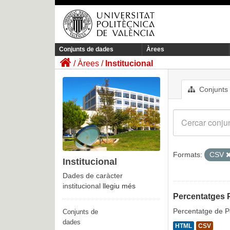
Conjunts de dades
Àrees
Àrees
Institucional
Conjunts
Formats:
CSV
Institucional
Dades de caràcter
institucional
llegiu més
Percentatges P
Percentatge de Pe
Conjunts de
dades
HTML
CSV