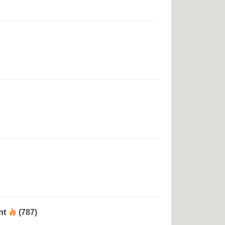
nt
(787)