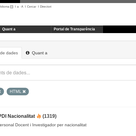
Idioma
I
a
·
A
I
Cercar
I
Directori
Quant a
Portal de Transparència
 de dades
Quant a
HTML
DI Nacionalitat
(1319)
rsonal Docent i Investigador per nacionalitat