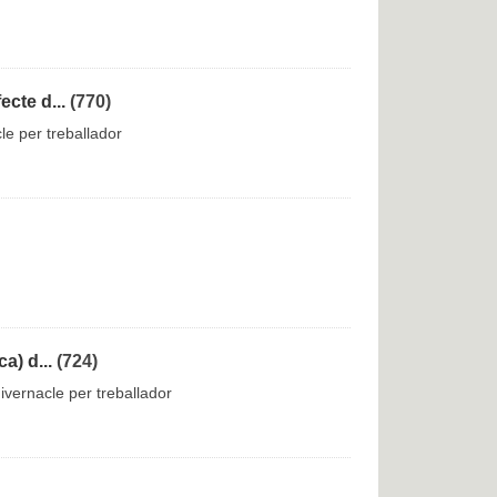
cte d...
(770)
le per treballador
a) d...
(724)
ivernacle per treballador