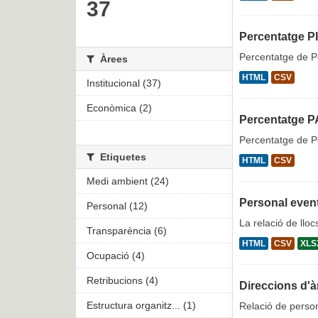
37
Percentatge PI
Percentatge de Pe
Àrees
HTML
CSV
Institucional (37)
Econòmica (2)
Percentatge P
Percentatge de Pe
Etiquetes
HTML
CSV
Medi ambient (24)
Personal event
Personal (12)
La relació de llo
Transparència (6)
HTML
CSV
XLS
Ocupació (4)
Retribucions (4)
Direccions d'à
Estructura organitz... (1)
Relació de person