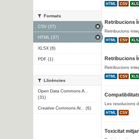
HTML
CSV
XLS
Formats
Retribucions Í
CSV (37)
Retribucions ínte
HTML (37)
HTML
CSV
XLS
XLSX (8)
Retribucions Í
PDF (1)
Retribucions ínte
HTML
CSV
XLS
Llicències
Open Data Commons A...
Compatibilitat
(31)
Les resolucions d
Creative Commons At... (6)
HTML
CSV
Toxicitat mitj