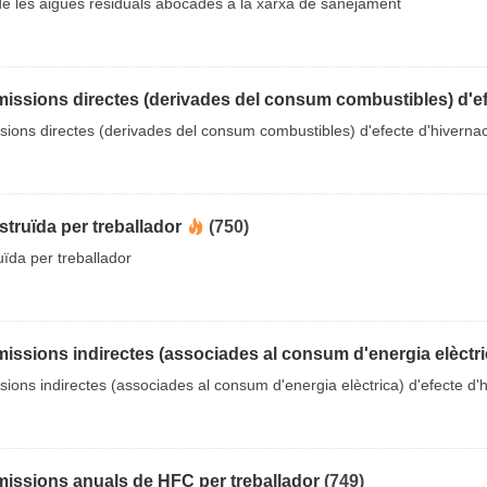
 de les aigües residuals abocades a la xarxa de sanejament
issions directes (derivades del consum combustibles) d'efe
ions directes (derivades del consum combustibles) d'efecte d'hivernac
struïda per treballador
(750)
uïda per treballador
issions indirectes (associades al consum d'energia elèctric
ions indirectes (associades al consum d'energia elèctrica) d'efecte d'h
missions anuals de HFC per treballador
(749)