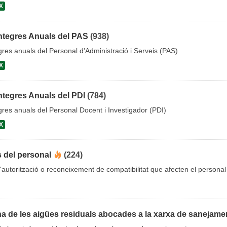
X
ntegres Anuals del PAS
(938)
gres anuals del Personal d'Administració i Serveis (PAS)
X
ntegres Anuals del PDI
(784)
gres anuals del Personal Docent i Investigador (PDI)
X
s del personal
(224)
'autorització o reconeixement de compatibilitat que afecten el personal
ana de les aigües residuals abocades a la xarxa de sanejame