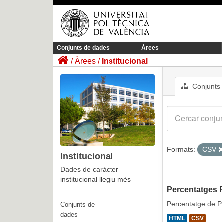
Conjunts de dades
Àrees
Àrees
Institucional
Conjunts
Formats:
CSV
Institucional
Dades de caràcter
institucional
llegiu més
Percentatges P
Percentatge de Pe
Conjunts de
dades
HTML
CSV