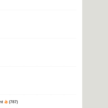
nt
(787)