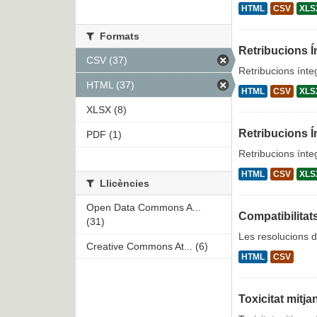
HTML
CSV
XLS
Formats
Retribucions Í
CSV (37)
Retribucions ínte
HTML (37)
HTML
CSV
XLS
XLSX (8)
Retribucions Í
PDF (1)
Retribucions ínte
HTML
CSV
XLS
Llicències
Open Data Commons A...
Compatibilitat
(31)
Les resolucions d
Creative Commons At... (6)
HTML
CSV
Toxicitat mitj