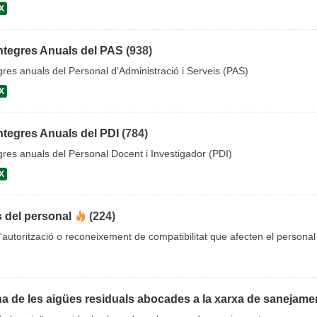
X
ntegres Anuals del PAS
(938)
gres anuals del Personal d'Administració i Serveis (PAS)
X
ntegres Anuals del PDI
(784)
gres anuals del Personal Docent i Investigador (PDI)
X
s del personal
(224)
'autorització o reconeixement de compatibilitat que afecten el personal
ana de les aigües residuals abocades a la xarxa de sanejame