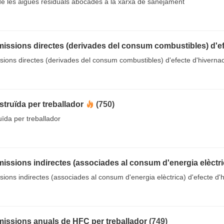
 de les aigües residuals abocades a la xarxa de sanejament
issions directes (derivades del consum combustibles) d'efe
ions directes (derivades del consum combustibles) d'efecte d'hivernac
struïda per treballador
(750)
uïda per treballador
issions indirectes (associades al consum d'energia elèctric
ions indirectes (associades al consum d'energia elèctrica) d'efecte d'h
missions anuals de HFC per treballador
(749)