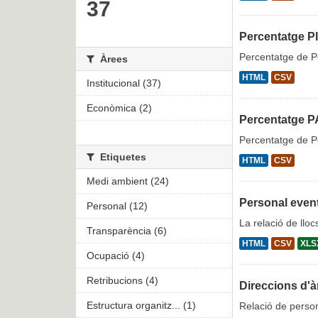
37
Percentatge PI
Percentatge de Pe
Àrees
HTML
CSV
Institucional (37)
Econòmica (2)
Percentatge P
Percentatge de Pe
Etiquetes
HTML
CSV
Medi ambient (24)
Personal event
Personal (12)
La relació de llo
Transparència (6)
HTML
CSV
XLS
Ocupació (4)
Retribucions (4)
Direccions d'à
Estructura organitz... (1)
Relació de person