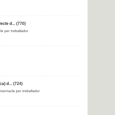
cte d...
(770)
le per treballador
a) d...
(724)
ivernacle per treballador