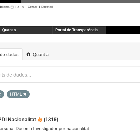
Idioma
I
a
·
A
I
Cercar
I
Directori
Quant a
Portal de Transparència
 de dades
Quant a
HTML
DI Nacionalitat
(1319)
rsonal Docent i Investigador per nacionalitat