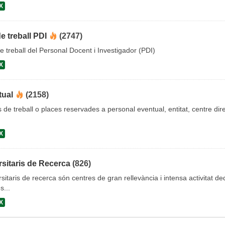
X
de treball PDI
(2747)
de treball del Personal Docent i Investigador (PDI)
X
tual
(2158)
s de treball o places reservades a personal eventual, entitat, centre dire
X
rsitaris de Recerca
(826)
rsitaris de recerca són centres de gran rellevància i intensa activitat dedi
s...
X