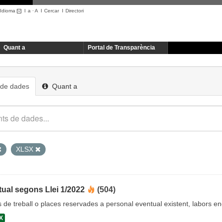
Idioma
I
a
·
A
I
Cercar
I
Directori
Quant a
Portal de Transparència
 de dades
Quant a
XLSX
ual segons Llei 1/2022
(504)
cs de treball o places reservades a personal eventual existent, labors 
X