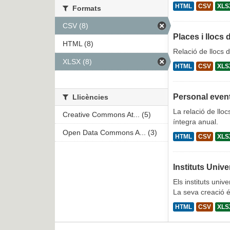
HTML
CSV
XLS
Formats
CSV (8)
Places i llocs 
HTML (8)
Relació de llocs 
XLSX (8)
HTML
CSV
XLS
Personal even
Llicències
La relació de lloc
Creative Commons At... (5)
íntegra anual.
Open Data Commons A... (3)
HTML
CSV
XLS
Instituts Unive
Els instituts unive
La seva creació é
HTML
CSV
XLS