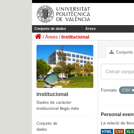
Conjunts de dades
Àrees
Àrees
Institucional
Conjunts
Formats:
CSV
Institucional
Dades de caràcter
institucional
llegiu més
Personal event
La relació de llo
Conjunts de
dades
HTML
CSV
XLS