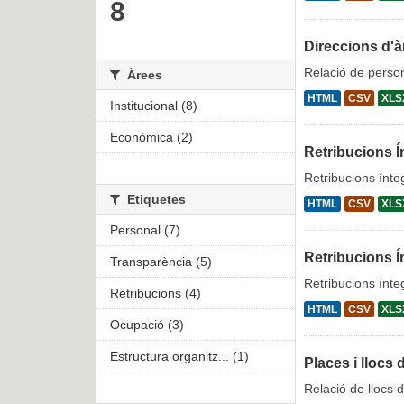
8
Direccions d'à
Relació de person
Àrees
HTML
CSV
XLS
Institucional (8)
Econòmica (2)
Retribucions Í
Retribucions ínte
Etiquetes
HTML
CSV
XLS
Personal (7)
Retribucions Í
Transparència (5)
Retribucions ínte
Retribucions (4)
HTML
CSV
XLS
Ocupació (3)
Estructura organitz... (1)
Places i llocs 
Relació de llocs d